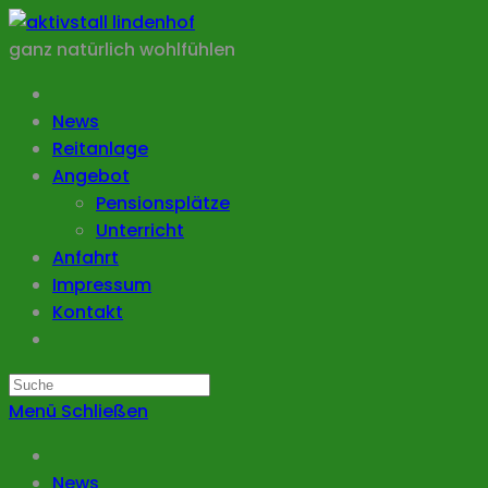
Zum
Inhalt
ganz natürlich wohlfühlen
springen
News
Reitanlage
Angebot
Pensionsplätze
Unterricht
Anfahrt
Impressum
Kontakt
Search
this
Menü
Schließen
website
News