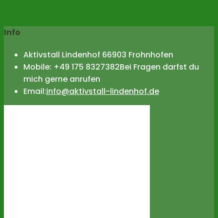
Info
Aktivstall Lindenhof 66903 Frohnhofen
Mobile: +49 175 8327382
Bei Fragen darfst du
mich gerne anrufen
Opens
Email:
info@aktivstall-lindenhof.de
in
your
application